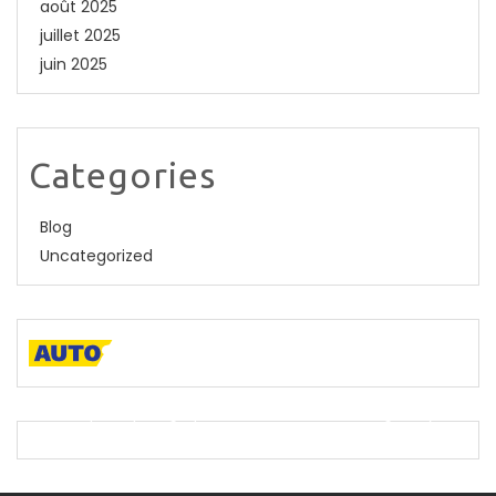
août 2025
juillet 2025
juin 2025
Categories
Blog
Uncategorized
A descriptive paragraph that tells clients how good you
are and proves that you are the best.